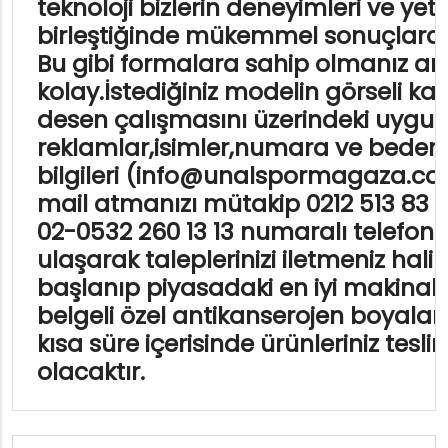
teknoloji bizlerin deneyimleri ve yete
birleştiğinde mükemmel sonuçlara 
Bu gibi formalara sahip olmanız art
kolay.İstediğiniz modelin görseli k
desen çalışmasını üzerindeki uygu
reklamlar,isimler,numara ve beden
bilgileri (info@unalspormagaza.co
mail atmanızı mütakip 0212 513 83 5
02-0532 260 13 13 numaralı telefonl
ulaşarak taleplerinizi iletmeniz hal
başlanıp piyasadaki en iyi makinal
belgeli özel antikanserojen boyalar 
kısa süre içerisinde ürünleriniz tesl
olacaktır.