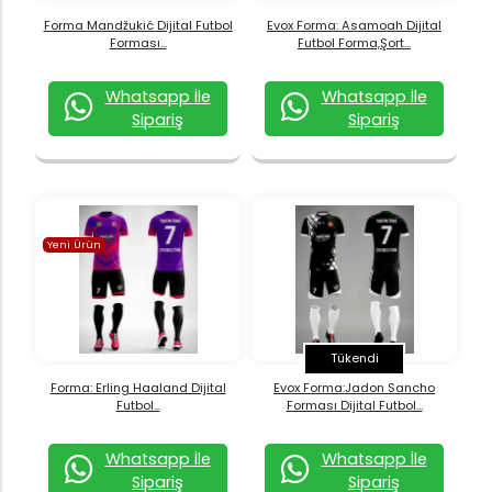
Forma Mandžukić Dijital Futbol
Evox Forma: Asamoah Dijital
Forması...
Futbol Forma,Şort...
Whatsapp İle
Whatsapp İle
Sipariş
Sipariş
Yeni Ürün
Tükendi
Forma: Erling Haaland Dijital
Evox Forma:Jadon Sancho
Futbol...
Forması Dijital Futbol...
Whatsapp İle
Whatsapp İle
Sipariş
Sipariş