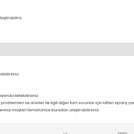
aştırabiliriz.
bilirsiniz.
nında iletebilirsiniz.
roblemleri ve ürünler ile ilgili diğer tüm sorunlar için lütfen sipariş y
inizi müşteri temsilcinize buradan ulaştırabilirsiniz.