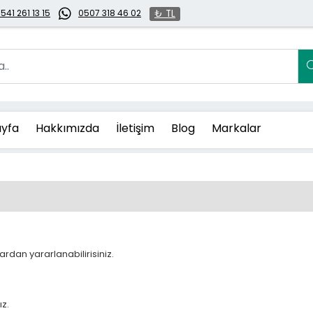
541 261 13 15
0507 318 46 02
₺ TL
yfa
Hakkımızda
İletişim
Blog
Markalar
ardan yararlanabilirisiniz.
ız.