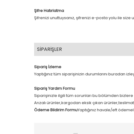
Şifre Hatırlatma
Şifrenizi unuttuysanız, şifrenizi e-posta yolu ile size ul
SİPARİŞLER
Sipariş İzleme
Yaptığınız tüm siparişinizin durumlarını buradan izleye
Sipariş Yardım Formu
Siparişinizle ilgili tüm sorunları bu bölümden bizlere a
Arızalı ürünler,kargodan eksik çıkan ürünler,teslimat p
Ödeme Bildirim Formu
Yaptığınız havale/eft ödemeler