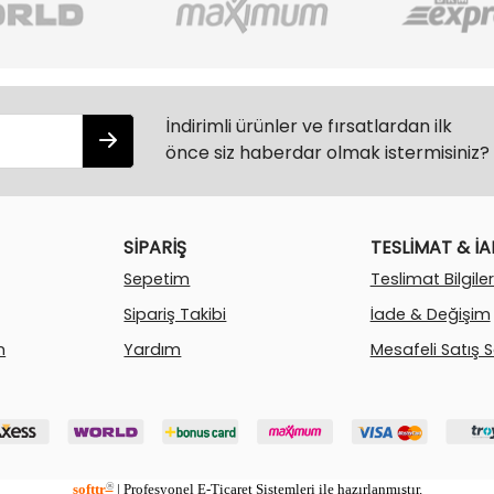
İndirimli ürünler ve fırsatlardan ilk
önce siz haberdar olmak istermisiniz?
SİPARİŞ
TESLİMAT & İ
Sepetim
Teslimat Bilgiler
Sipariş Takibi
İade & Değişim
m
Yardım
Mesafeli Satış 
®
softtr
|
Profesyonel
E-Ticaret
Sistemleri ile hazırlanmıştır.