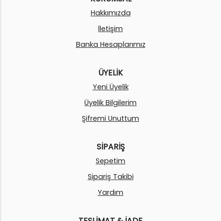
Hakkımızda
İletişim
Banka Hesaplarımız
ÜYELİK
Yeni Üyelik
Üyelik Bilgilerim
Şifremi Unuttum
SİPARİŞ
Sepetim
Sipariş Takibi
Yardım
TESLİMAT & İADE