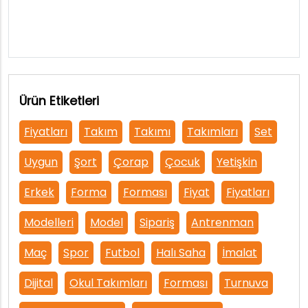
Ürün Etiketleri
Fiyatları
Takım
Takımı
Takımları
Set
Uygun
Şort
Çorap
Çocuk
Yetişkin
Erkek
Forma
Forması
Fiyat
Fiyatları
Modelleri
Model
Sipariş
Antrenman
Maç
Spor
Futbol
Halı Saha
İmalat
Dijital
Okul Takımları
Forması
Turnuva